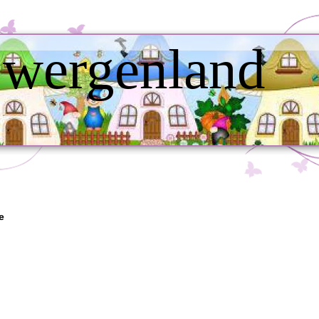
wergenland
e