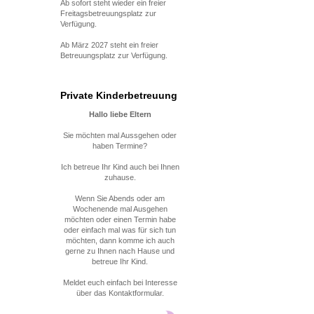
Ab sofort steht wieder ein freier
Freitagsbetreuungsplatz zur
Verfügung.
Ab März 2027 steht ein freier
Betreuungsplatz zur Verfügung.
Private Kinderbetreuung
Hallo liebe Eltern
Sie möchten mal Aussgehen oder
haben Termine?
Ich betreue Ihr Kind auch bei Ihnen
zuhause.
Wenn Sie Abends oder am
Wochenende mal Ausgehen
möchten oder einen Termin habe
oder einfach mal was für sich tun
möchten, dann komme ich auch
gerne zu Ihnen nach Hause und
betreue Ihr Kind.
Meldet euch einfach bei Interesse
über das Kontaktformular.