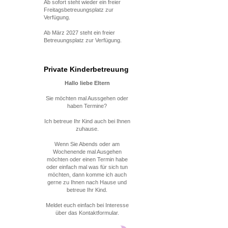
Ab sofort steht wieder ein freier
Freitagsbetreuungsplatz zur
Verfügung.
Ab März 2027 steht ein freier
Betreuungsplatz zur Verfügung.
Private Kinderbetreuung
Hallo liebe Eltern
Sie möchten mal Aussgehen oder
haben Termine?
Ich betreue Ihr Kind auch bei Ihnen
zuhause.
Wenn Sie Abends oder am
Wochenende mal Ausgehen
möchten oder einen Termin habe
oder einfach mal was für sich tun
möchten, dann komme ich auch
gerne zu Ihnen nach Hause und
betreue Ihr Kind.
Meldet euch einfach bei Interesse
über das Kontaktformular.